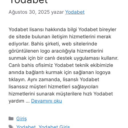
Ağustos 30, 2025
yazar
Yodabet
Yodabet lisansı hakkında bilgi Yodabet bireyler
de sitede bulunan iletişim hizmetlerini merak
ediyorlar. Bahis şirketi, web sitelerinde
görüntülenen logo aracılığıyla hizmetlerini
sunmak için bir canlı destek uygulaması kullanır.
Canlı bahis ofisimiz Yodabet teknik ekibimizle
anında bağlantı kurmak için sağlanan logoya
tıklayın. Aynı zamanda, lisanslı Yodabet
lisanssız müşteri hizmetleri sağlayıcıları
hizmetlerini sunarak müşterilere hızlı Yodabet
yardım …
Devamını oku
Kategoriler
Giriş
Etiketler
Yodabet
,
Yodabet Giriş