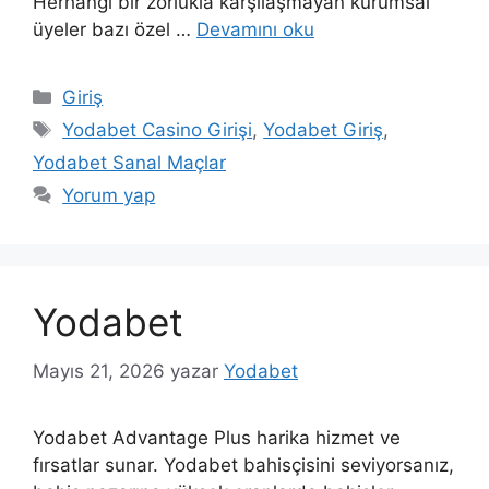
Herhangi bir zorlukla karşılaşmayan kurumsal
üyeler bazı özel …
Devamını oku
Kategoriler
Giriş
Etiketler
Yodabet Casino Girişi
,
Yodabet Giriş
,
Yodabet Sanal Maçlar
Yorum yap
Yodabet
Mayıs 21, 2026
yazar
Yodabet
Yodabet Advantage Plus harika hizmet ve
fırsatlar sunar. Yodabet bahisçisini seviyorsanız,