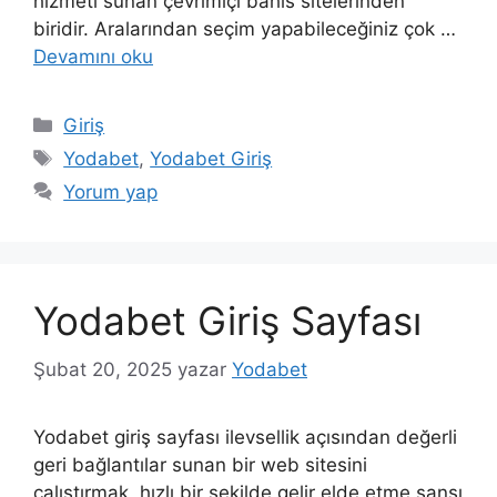
hizmeti sunan çevrimiçi bahis sitelerinden
biridir. Aralarından seçim yapabileceğiniz çok …
Devamını oku
Kategoriler
Giriş
Etiketler
Yodabet
,
Yodabet Giriş
Yorum yap
Yodabet Giriş Sayfası
Şubat 20, 2025
yazar
Yodabet
Yodabet giriş sayfası ilevsellik açısından değerli
geri bağlantılar sunan bir web sitesini
çalıştırmak, hızlı bir şekilde gelir elde etme şansı