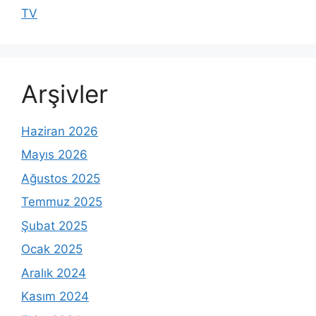
TV
Arşivler
Haziran 2026
Mayıs 2026
Ağustos 2025
Temmuz 2025
Şubat 2025
Ocak 2025
Aralık 2024
Kasım 2024