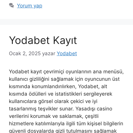
Yorum yap
Yodabet Kayıt
Ocak 2, 2025
yazar
Yodabet
Yodabet kayıt çevrimiçi oyunlarının ana menüsü,
kullanıcı gizliliğini sağlamak için oyuncunun üst
kısmında konumlandırılırken, Yodabet, alt
kısımda ödülleri ve istatistikleri sergileyerek
kullanıcılara görsel olarak çekici ve iyi
tasarlanmış teşvikler sunar. Yasadışı casino
verilerini korumak ve saklamak, çeşitli
hizmetlere katılımlarıyla ilgili tüm kişisel bilgilerin
güvenli dosyalarda gizli tutulmasını sağlamak