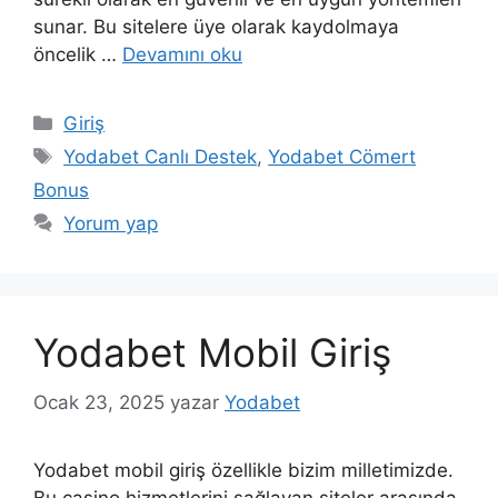
sunar. Bu sitelere üye olarak kaydolmaya
öncelik …
Devamını oku
Kategoriler
Giriş
Etiketler
Yodabet Canlı Destek
,
Yodabet Cömert
Bonus
Yorum yap
Yodabet Mobil Giriş
Ocak 23, 2025
yazar
Yodabet
Yodabet mobil giriş özellikle bizim milletimizde.
Bu casino hizmetlerini sağlayan siteler arasında