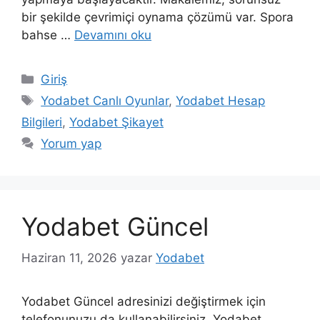
bir şekilde çevrimiçi oynama çözümü var. Spora
bahse …
Devamını oku
Kategoriler
Giriş
Etiketler
Yodabet Canlı Oyunlar
,
Yodabet Hesap
Bilgileri
,
Yodabet Şikayet
Yorum yap
Yodabet Güncel
Haziran 11, 2026
yazar
Yodabet
Yodabet Güncel adresinizi değiştirmek için
telefonunuzu da kullanabilirsiniz. Yodabet