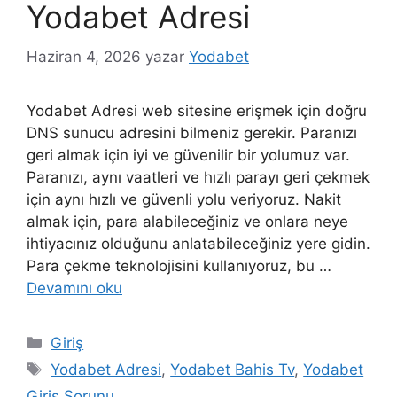
Yodabet Adresi
Haziran 4, 2026
yazar
Yodabet
Yodabet Adresi web sitesine erişmek için doğru
DNS sunucu adresini bilmeniz gerekir. Paranızı
geri almak için iyi ve güvenilir bir yolumuz var.
Paranızı, aynı vaatleri ve hızlı parayı geri çekmek
için aynı hızlı ve güvenli yolu veriyoruz. Nakit
almak için, para alabileceğiniz ve onlara neye
ihtiyacınız olduğunu anlatabileceğiniz yere gidin.
Para çekme teknolojisini kullanıyoruz, bu …
Devamını oku
Kategoriler
Giriş
Etiketler
Yodabet Adresi
,
Yodabet Bahis Tv
,
Yodabet
Giriş Sorunu