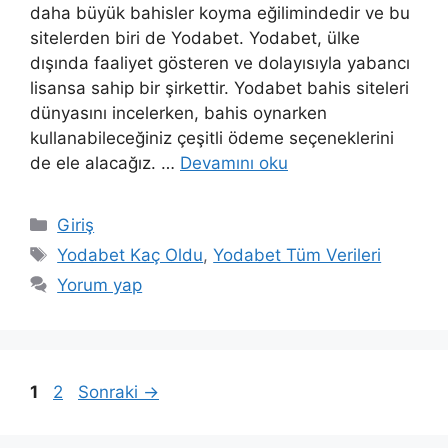
daha büyük bahisler koyma eğilimindedir ve bu
sitelerden biri de Yodabet. Yodabet, ülke
dışında faaliyet gösteren ve dolayısıyla yabancı
lisansa sahip bir şirkettir. Yodabet bahis siteleri
dünyasını incelerken, bahis oynarken
kullanabileceğiniz çeşitli ödeme seçeneklerini
de ele alacağız. …
Devamını oku
Kategoriler
Giriş
Etiketler
Yodabet Kaç Oldu
,
Yodabet Tüm Verileri
Yorum yap
Sayfa
Sayfa
1
2
Sonraki
→