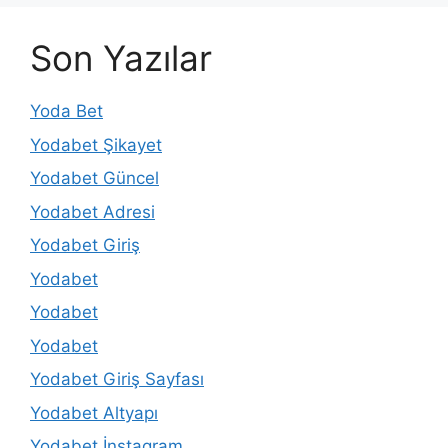
Son Yazılar
Yoda Bet
Yodabet Şikayet
Yodabet Güncel
Yodabet Adresi
Yodabet Giriş
Yodabet
Yodabet
Yodabet
Yodabet Giriş Sayfası
Yodabet Altyapı
Yodabet İnstagram