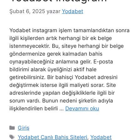
Şubat 6, 2025
yazar
Yodabet
Yodabet instagram işlem tamamlandıktan sonra
ilgili kişilerden artık herhangi bir ek belge
istenmeyecektir. Bu, siteye herhangi bir belge
göndermenize gerek kalmadan bahis
oynayabileceğiniz anlamına gelir. E-posta
bildirimi alarak üyeliğinizi aktif hale
getirebilirsiniz. Bir bahisçi Yodabet adresini
değiştirmek isterse ilgili maliyeti sorar. Site
adreslerinde yapılan değişikliklerle ilgili bir
sorum vardı. Bunun nedeni şirketin adıyla
ilişkilendirilen belirli …
Devamını oku
Kategoriler
Giriş
Etiketler
Yodabet Canlı Bahis Siteleri
,
Yodabet