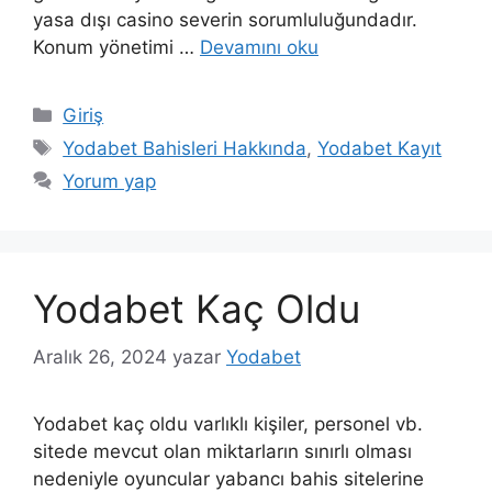
yasa dışı casino severin sorumluluğundadır.
Konum yönetimi …
Devamını oku
Kategoriler
Giriş
Etiketler
Yodabet Bahisleri Hakkında
,
Yodabet Kayıt
Yorum yap
Yodabet Kaç Oldu
Aralık 26, 2024
yazar
Yodabet
Yodabet kaç oldu varlıklı kişiler, personel vb.
sitede mevcut olan miktarların sınırlı olması
nedeniyle oyuncular yabancı bahis sitelerine