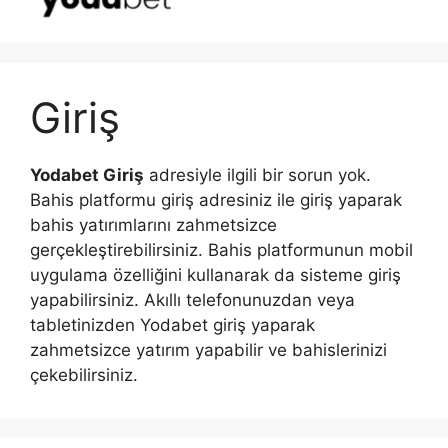
Giriş
Yodabet Giriş
adresiyle ilgili bir sorun yok.
Bahis platformu giriş adresiniz ile giriş yaparak
bahis yatırımlarını zahmetsizce
gerçekleştirebilirsiniz. Bahis platformunun mobil
uygulama özelliğini kullanarak da sisteme giriş
yapabilirsiniz. Akıllı telefonunuzdan veya
tabletinizden Yodabet giriş yaparak
zahmetsizce yatırım yapabilir ve bahislerinizi
çekebilirsiniz.