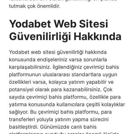
tutmak çok önemlidir.
Yodabet Web Sitesi
Güvenilirliği Hakkında
Yodabet web sitesi güvenilirliği hakkında
konusunda endişeleriniz varsa sorunlarla
karşılaşabilirsiniz. İlgilendiğiniz çevrimiçi bahis
platformunun uluslararası standartlara uygun
özellikleri varsa, kolayca yatırım yapabilir ve
potansiyel olarak para kazanabilirsiniz. Çok
sayıda çevrimiçi bahis platformu, özellikle para
yatırma konusunda kullanıcılara çeşitli kolaylıklar
sağlıyor. Bu çevrimiçi bahis platformu, para
transferleri yoluyla yatırım yapma sürecini
basitleştirdi. Günümüzde canlı bahis