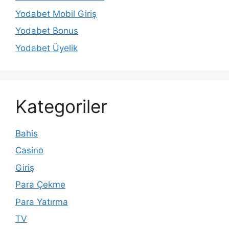
Yodabet Mobil Giriş
Yodabet Bonus
Yodabet Üyelik
Kategoriler
Bahis
Casino
Giriş
Para Çekme
Para Yatırma
TV