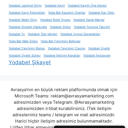
Yodabet Jackpot Girişi
Yodabet Kayıt
Yodabet Kayıtlı Üye Adresi
Yodabet Kayıt Şikayetleri
Yoda Bet Kazançlı Oranlar
Yodabet Kaç Oldu
Yodabet Mobil Giriş
Yodabet Rulet Oyunu
Yodabet Sanal Maçlar
Yodabet Sistemi Hakkında
Yodabet Sitesi
Yodabet Turnuva Takvimi
Yodabet Tv
Yodabet Tüm Verileri
Yodabet Uygun Seçenekleri
Yoda Bet Web Sitesi
Yoda Bet Çevrimiçi Bahisler
Yodabet Çevrimiçi Bonus
Yodabet Çevrimiçi Casino
Yodabet Üyelik
Yodabet Üyelik Süreci
Yodabet İletişim Kanalları
Yodabet İnstagram
Yodabet Şikayet
Avrasya'nın en büyük reklam platformunda olmak için
Microsoft Teams:
reklam@avrasyamarketing.com
adresimizden veya Telegram: @Avrasyamarketing
adresimizden irtibat kurabilirsiniz. (Tek iletişim
adreslerimiz teams / telegram ve mail adresimizdir.
Harici hiçbir iletişim adresimiz bulunmamaktadır.
Lütfen itibar etmeyiniz.) Türkiye yasalarına göre 7258