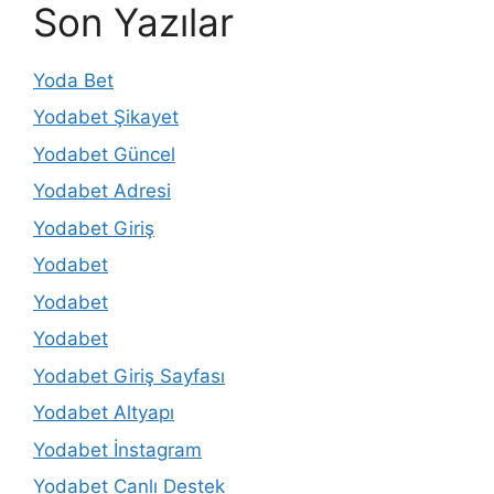
Son Yazılar
Yoda Bet
Yodabet Şikayet
Yodabet Güncel
Yodabet Adresi
Yodabet Giriş
Yodabet
Yodabet
Yodabet
Yodabet Giriş Sayfası
Yodabet Altyapı
Yodabet İnstagram
Yodabet Canlı Destek