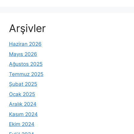
Arşivler
Haziran 2026
Mayıs 2026
Ağustos 2025
Temmuz 2025
Şubat 2025
Ocak 2025
Aralık 2024
Kasım 2024
Ekim 2024