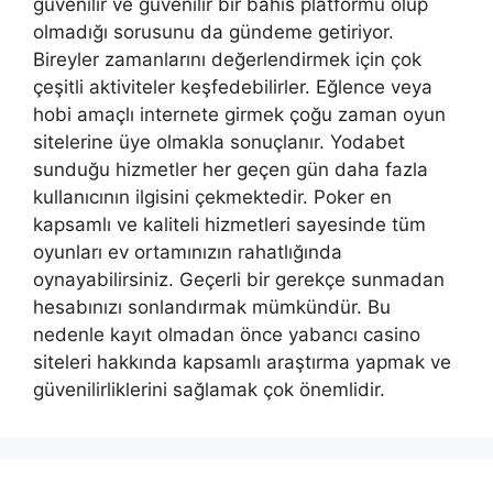
güvenilir ve güvenilir bir bahis platformu olup
olmadığı sorusunu da gündeme getiriyor.
Bireyler zamanlarını değerlendirmek için çok
çeşitli aktiviteler keşfedebilirler. Eğlence veya
hobi amaçlı internete girmek çoğu zaman oyun
sitelerine üye olmakla sonuçlanır. Yodabet
sunduğu hizmetler her geçen gün daha fazla
kullanıcının ilgisini çekmektedir. Poker en
kapsamlı ve kaliteli hizmetleri sayesinde tüm
oyunları ev ortamınızın rahatlığında
oynayabilirsiniz.
Geçerli bir gerekçe sunmadan
hesabınızı sonlandırmak mümkündür. Bu
nedenle kayıt olmadan önce yabancı casino
siteleri hakkında kapsamlı araştırma yapmak ve
güvenilirliklerini sağlamak çok önemlidir.