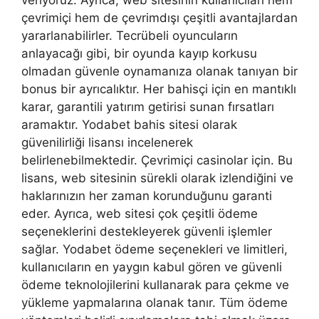
çevrimiçi hem de çevrimdışı çeşitli avantajlardan
yararlanabilirler. Tecrübeli oyuncuların
anlayacağı gibi, bir oyunda kayıp korkusu
olmadan güvenle oynamanıza olanak tanıyan bir
bonus bir ayrıcalıktır. Her bahisçi için en mantıklı
karar, garantili yatırım getirisi sunan fırsatları
aramaktır. Yodabet bahis sitesi olarak
güvenilirliği lisansı incelenerek
belirlenebilmektedir. Çevrimiçi casinolar için. Bu
lisans, web sitesinin sürekli olarak izlendiğini ve
haklarınızın her zaman korunduğunu garanti
eder. Ayrıca, web sitesi çok çeşitli ödeme
seçeneklerini destekleyerek güvenli işlemler
sağlar. Yodabet ödeme seçenekleri ve limitleri,
kullanıcıların en yaygın kabul gören ve güvenli
ödeme teknolojilerini kullanarak para çekme ve
yükleme yapmalarına olanak tanır. Tüm ödeme