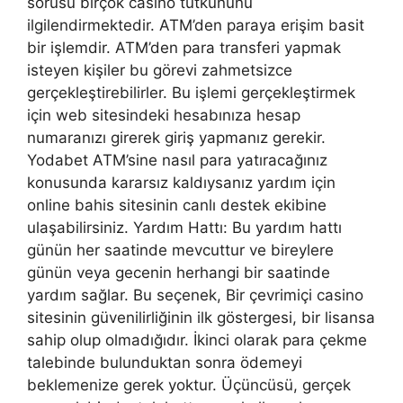
sorusu birçok casino tutkununu
ilgilendirmektedir. ATM’den paraya erişim basit
bir işlemdir. ATM’den para transferi yapmak
isteyen kişiler bu görevi zahmetsizce
gerçekleştirebilirler. Bu işlemi gerçekleştirmek
için web sitesindeki hesabınıza hesap
numaranızı girerek giriş yapmanız gerekir.
Yodabet ATM’sine nasıl para yatıracağınız
konusunda kararsız kaldıysanız yardım için
online bahis sitesinin canlı destek ekibine
ulaşabilirsiniz. Yardım Hattı: Bu yardım hattı
günün her saatinde mevcuttur ve bireylere
günün veya gecenin herhangi bir saatinde
yardım sağlar. Bu seçenek, Bir çevrimiçi casino
sitesinin güvenilirliğinin ilk göstergesi, bir lisansa
sahip olup olmadığıdır. İkinci olarak para çekme
talebinde bulunduktan sonra ödemeyi
beklemenize gerek yoktur. Üçüncüsü, gerçek