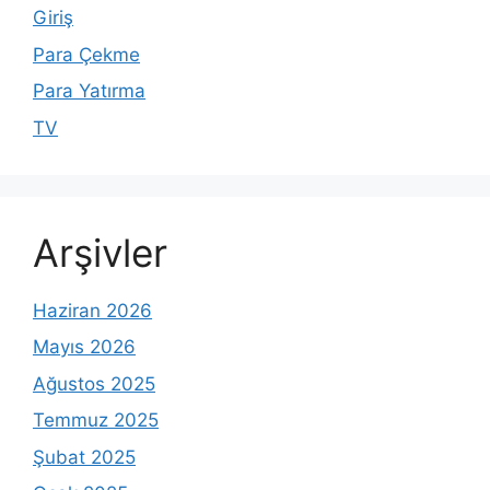
Giriş
Para Çekme
Para Yatırma
TV
Arşivler
Haziran 2026
Mayıs 2026
Ağustos 2025
Temmuz 2025
Şubat 2025