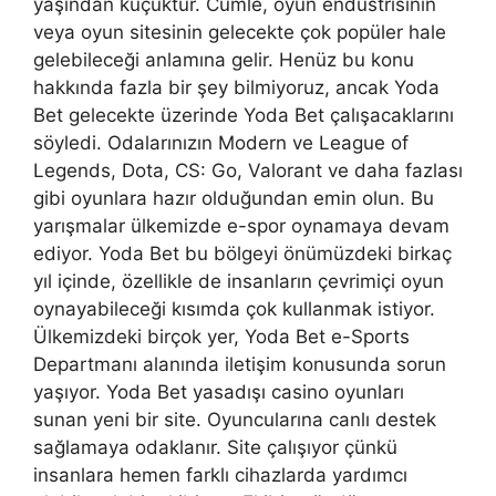
yaşından küçüktür. Cümle, oyun endüstrisinin
veya oyun sitesinin gelecekte çok popüler hale
gelebileceği anlamına gelir. Henüz bu konu
hakkında fazla bir şey bilmiyoruz, ancak Yoda
Bet gelecekte üzerinde Yoda Bet çalışacaklarını
söyledi. Odalarınızın Modern ve League of
Legends, Dota, CS: Go, Valorant ve daha fazlası
gibi oyunlara hazır olduğundan emin olun. Bu
yarışmalar ülkemizde e-spor oynamaya devam
ediyor. Yoda Bet bu bölgeyi önümüzdeki birkaç
yıl içinde, özellikle de insanların çevrimiçi oyun
oynayabileceği kısımda çok kullanmak istiyor.
Ülkemizdeki birçok yer, Yoda Bet e-Sports
Departmanı alanında iletişim konusunda sorun
yaşıyor. Yoda Bet yasadışı casino oyunları
sunan yeni bir site. Oyuncularına canlı destek
sağlamaya odaklanır. Site çalışıyor çünkü
insanlara hemen farklı cihazlarda yardımcı