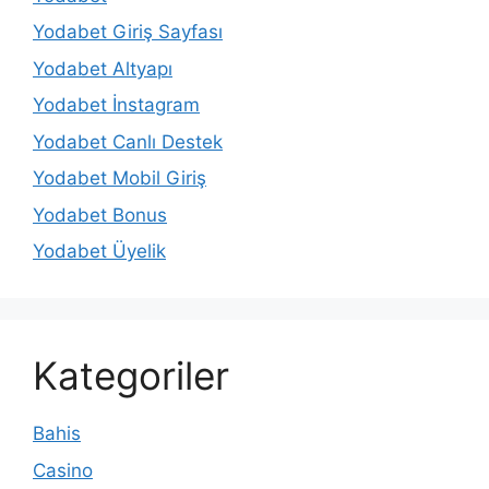
Yodabet Giriş Sayfası
Yodabet Altyapı
Yodabet İnstagram
Yodabet Canlı Destek
Yodabet Mobil Giriş
Yodabet Bonus
Yodabet Üyelik
Kategoriler
Bahis
Casino