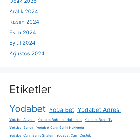
Ocak 2025
Aralık 2024
Kasım 2024
Ekim 2024
Eylül 2024
Ağustos 2024
Etiketler
Yodabet
Yoda Bet
Yodabet Adresi
Yodabet Altyapı
Yodabet Bahisleri Hakkında
Yodabet Bahis Tv
Yodabet Bonus
Yodabet Canlı Bahis Hakkında
Yodabet Canlı Bahis Siteleri
Yodabet Canlı Destek