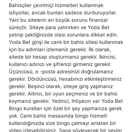
Bahisçiler çevrimiçi hizmetleri kullanmak
istiyorlar, ancak bunları sadece durduruyorlar.
Yani bu sitelerin en büyük sorunu finansal
süreçtir. Siteye para yatırırken ve Yoda Bet
yatırıp çektiğinizde olası sorunlara dikkat edin.
Yoda Bet girişi ile canlı bir bahis sitesi kullanmak
için bu adımları izlemeniz gerekir. İlk olarak,
sitede bir hesap oluşturmanız gerekir. İkincisi,
kullanıcı adınızı ve şifrenizi girmeniz gerekir.
Üçüncüsü, e -posta adresinizi doğrulamanız
gerekir. Dördüncüsü, hesabınızı etkinleştirmeniz
gerekir. Beşinci olarak, siteye giriş yapmanız
gerekir. Altıncı, bir oyun seçmeniz ve bir bahis
koymanız gerekir. Yedinci, ihtiyacın var Yoda Bet
Bingo kuralları için özel bir şey yapmanıza gerek
yok. Canlı bahis masasında bingo hizmeti
kullandığınızda size bingo çalmayı anlatan bir
video izleyebilirsiniz. Sana söyleyecek bir şeyim