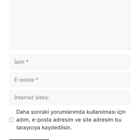
İsim
E-
posta
İnternet
sitesi
Daha sonraki yorumlarımda kullanılması için
adım, e-posta adresim ve site adresim bu
tarayıcıya kaydedilsin.