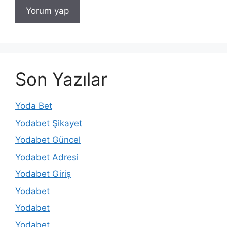
Son Yazılar
Yoda Bet
Yodabet Şikayet
Yodabet Güncel
Yodabet Adresi
Yodabet Giriş
Yodabet
Yodabet
Yodabet