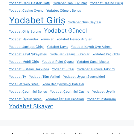
Yodabet Canlı Destek Hattı
Yodabet Canlı Oyunlar
Yodabet Casino Girişi
Yodabet Casino Oyunu
Yodabet Cömert Bonus
Yodabet Giriş
Yodabet Giriş Sayfası
Yodabet Güncel
Yodabet Giriş Sorunu
Yodabet Hakkındaki Yorumlar
Yodabet Hesap Bilgileri
Yodabet Jackpot Girişi
Yodabet Kayıt
Yodabet Kayıtlı Üye Adresi
Yodabet Kayıt Şikayetleri
Yoda Bet Kazançlı Oranlar
Yodabet Kaç Oldu
Yodabet Mobil Giriş
Yodabet Rulet Oyunu
Yodabet Sanal Maçlar
Yodabet Sistemi Hakkında
Yodabet Sitesi
Yodabet Turnuva Takvimi
Yodabet Tv
Yodabet Tüm Verileri
Yodabet Uygun Seçenekleri
Yoda Bet Web Sitesi
Yoda Bet Çevrimiçi Bahisler
Yodabet Çevrimiçi Bonus
Yodabet Çevrimiçi Casino
Yodabet Üyelik
Yodabet Üyelik Süreci
Yodabet İletişim Kanalları
Yodabet İnstagram
Yodabet Şikayet