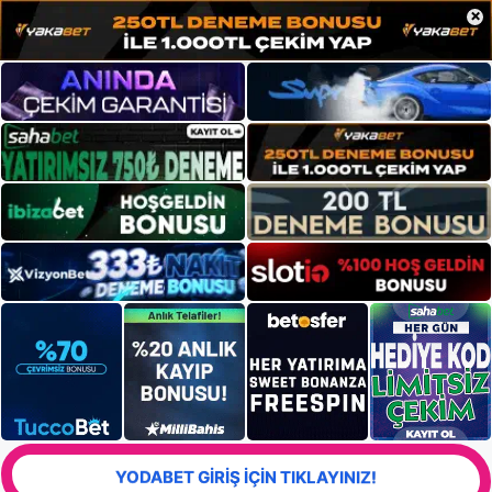
×
YODABET GİRİŞ İÇİN TIKLAYINIZ!