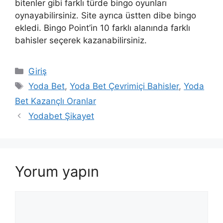
bitenler gibi farklı türde bingo oyunları
oynayabilirsiniz. Site ayrıca üstten dibe bingo
ekledi. Bingo Point’in 10 farklı alanında farklı
bahisler seçerek kazanabilirsiniz.
Kategoriler
Giriş
Etiketler
Yoda Bet
,
Yoda Bet Çevrimiçi Bahisler
,
Yoda
Bet Kazançlı Oranlar
Yodabet Şikayet
Yorum yapın
Yorum