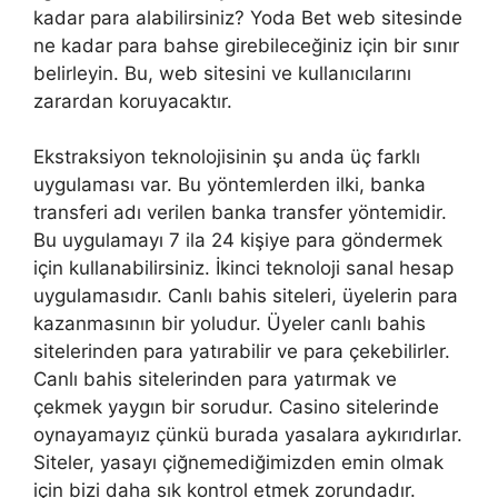
kadar para alabilirsiniz? Yoda Bet web sitesinde
ne kadar para bahse girebileceğiniz için bir sınır
belirleyin. Bu, web sitesini ve kullanıcılarını
zarardan koruyacaktır.
Ekstraksiyon teknolojisinin şu anda üç farklı
uygulaması var. Bu yöntemlerden ilki, banka
transferi adı verilen banka transfer yöntemidir.
Bu uygulamayı 7 ila 24 kişiye para göndermek
için kullanabilirsiniz. İkinci teknoloji sanal hesap
uygulamasıdır. Canlı bahis siteleri, üyelerin para
kazanmasının bir yoludur. Üyeler canlı bahis
sitelerinden para yatırabilir ve para çekebilirler.
Canlı bahis sitelerinden para yatırmak ve
çekmek yaygın bir sorudur. Casino sitelerinde
oynayamayız çünkü burada yasalara aykırıdırlar.
Siteler, yasayı çiğnemediğimizden emin olmak
için bizi daha sık kontrol etmek zorundadır.