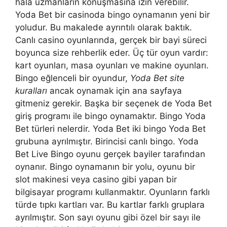
hala uzmanların konuşmasına izin verebilir.
Yoda Bet bir casinoda bingo oynamanın yeni bir
yoludur. Bu makalede ayrıntılı olarak baktık.
Canlı casino oyunlarında, gerçek bir bayi süreci
boyunca size rehberlik eder. Üç tür oyun vardır:
kart oyunları, masa oyunları ve makine oyunları.
Bingo eğlenceli bir oyundur,
Yoda Bet site
kuralları
ancak oynamak için ana sayfaya
gitmeniz gerekir. Başka bir seçenek de Yoda Bet
giriş programı ile bingo oynamaktır. Bingo Yoda
Bet türleri nelerdir. Yoda Bet iki bingo Yoda Bet
grubuna ayrılmıştır. Birincisi canlı bingo. Yoda
Bet Live Bingo oyunu gerçek bayiler tarafından
oynanır. Bingo oynamanın bir yolu, oyunu bir
slot makinesi veya casino gibi yapan bir
bilgisayar programı kullanmaktır. Oyunların farklı
türde tıpkı kartları var. Bu kartlar farklı gruplara
ayrılmıştır. Son sayı oyunu gibi özel bir sayı ile