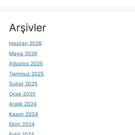
Arşivler
Haziran 2026
Mayıs 2026
Ağustos 2025
Temmuz 2025
Şubat 2025
Ocak 2025
Aralık 2024
Kasım 2024
Ekim 2024
Eylül 2024