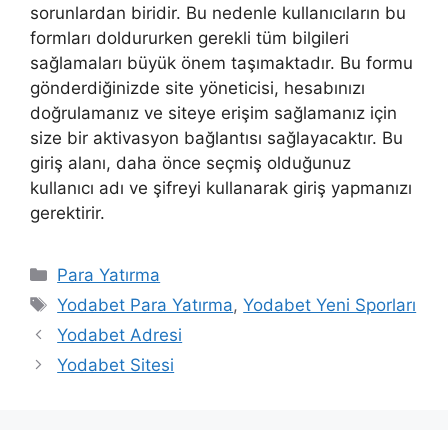
sorunlardan biridir. Bu nedenle kullanıcıların bu
formları doldururken gerekli tüm bilgileri
sağlamaları büyük önem taşımaktadır. Bu formu
gönderdiğinizde site yöneticisi, hesabınızı
doğrulamanız ve siteye erişim sağlamanız için
size bir aktivasyon bağlantısı sağlayacaktır. Bu
giriş alanı, daha önce seçmiş olduğunuz
kullanıcı adı ve şifreyi kullanarak giriş yapmanızı
gerektirir.
Kategoriler
Para Yatırma
Etiketler
Yodabet Para Yatırma
,
Yodabet Yeni Sporları
Yodabet Adresi
Yodabet Sitesi