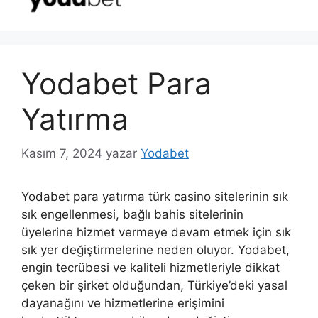
Yodabet Para
Yatırma
Kasım 7, 2024
yazar
Yodabet
Yodabet para yatırma türk casino sitelerinin sık
sık engellenmesi, bağlı bahis sitelerinin
üyelerine hizmet vermeye devam etmek için sık
sık yer değiştirmelerine neden oluyor. Yodabet,
engin tecrübesi ve kaliteli hizmetleriyle dikkat
çeken bir şirket olduğundan, Türkiye’deki yasal
dayanağını ve hizmetlerine erişimini