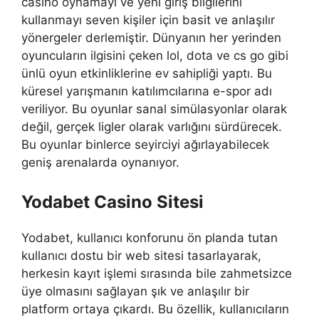
casino oynamayı ve yeni giriş bilgilerini
kullanmayı seven kişiler için basit ve anlaşılır
yönergeler derlemiştir. Dünyanın her yerinden
oyuncuların ilgisini çeken lol, dota ve cs go gibi
ünlü oyun etkinliklerine ev sahipliği yaptı. Bu
küresel yarışmanın katılımcılarına e-spor adı
veriliyor. Bu oyunlar sanal simülasyonlar olarak
değil, gerçek ligler olarak varlığını sürdürecek.
Bu oyunlar binlerce seyirciyi ağırlayabilecek
geniş arenalarda oynanıyor.
Yodabet Casino Sitesi
Yodabet, kullanıcı konforunu ön planda tutan
kullanıcı dostu bir web sitesi tasarlayarak,
herkesin kayıt işlemi sırasında bile zahmetsizce
üye olmasını sağlayan şık ve anlaşılır bir
platform ortaya çıkardı. Bu özellik, kullanıcıların