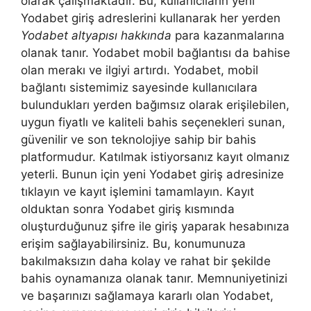
olarak çalışmaktadır. Bu, kullanıcıların yeni
Yodabet giriş adreslerini kullanarak her yerden
Yodabet altyapısı hakkında
para kazanmalarına
olanak tanır. Yodabet mobil bağlantısı da bahise
olan merakı ve ilgiyi artırdı. Yodabet, mobil
bağlantı sistemimiz sayesinde kullanıcılara
bulundukları yerden bağımsız olarak erişilebilen,
uygun fiyatlı ve kaliteli bahis seçenekleri sunan,
güvenilir ve son teknolojiye sahip bir bahis
platformudur. Katılmak istiyorsanız kayıt olmanız
yeterli. Bunun için yeni Yodabet giriş adresinize
tıklayın ve kayıt işlemini tamamlayın. Kayıt
olduktan sonra Yodabet giriş kısmında
oluşturduğunuz şifre ile giriş yaparak hesabınıza
erişim sağlayabilirsiniz. Bu, konumunuza
bakılmaksızın daha kolay ve rahat bir şekilde
bahis oynamanıza olanak tanır. Memnuniyetinizi
ve başarınızı sağlamaya kararlı olan Yodabet,