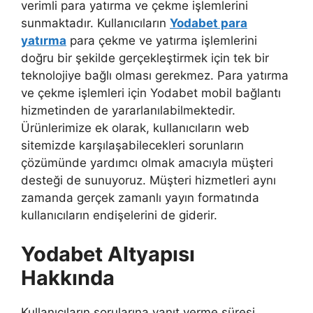
verimli para yatırma ve çekme işlemlerini
sunmaktadır. Kullanıcıların
Yodabet para
yatırma
para çekme ve yatırma işlemlerini
doğru bir şekilde gerçekleştirmek için tek bir
teknolojiye bağlı olması gerekmez. Para yatırma
ve çekme işlemleri için Yodabet mobil bağlantı
hizmetinden de yararlanılabilmektedir.
Ürünlerimize ek olarak, kullanıcıların web
sitemizde karşılaşabilecekleri sorunların
çözümünde yardımcı olmak amacıyla müşteri
desteği de sunuyoruz. Müşteri hizmetleri aynı
zamanda gerçek zamanlı yayın formatında
kullanıcıların endişelerini de giderir.
Yodabet Altyapısı
Hakkında
Kullanıcıların sorularına yanıt verme süresi,