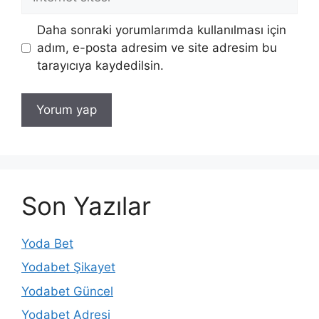
sitesi
Daha sonraki yorumlarımda kullanılması için
adım, e-posta adresim ve site adresim bu
tarayıcıya kaydedilsin.
Son Yazılar
Yoda Bet
Yodabet Şikayet
Yodabet Güncel
Yodabet Adresi