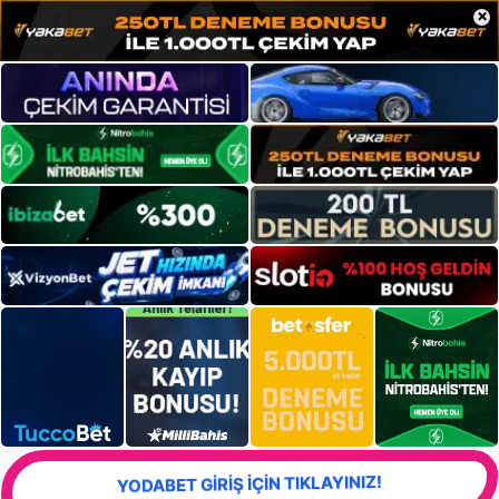
×
YODABET GİRİŞ İÇİN TIKLAYINIZ!