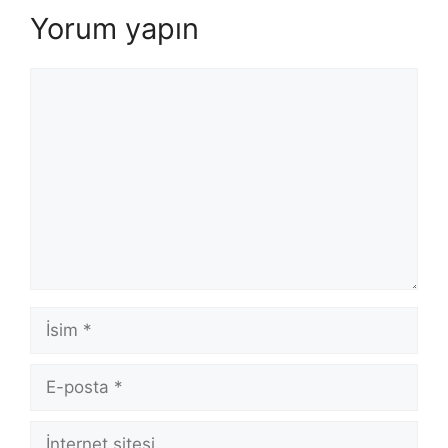
Yorum yapın
Yorum
İsim
E-
posta
İnternet