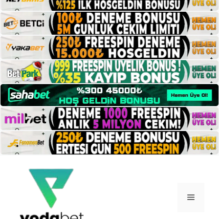
İçeriğe
atla
Menü