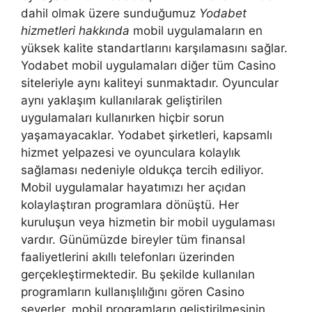
dahil olmak üzere sunduğumuz
Yodabet
hizmetleri hakkında
mobil uygulamaların en
yüksek kalite standartlarını karşılamasını sağlar.
Yodabet mobil uygulamaları diğer tüm Casino
siteleriyle aynı kaliteyi sunmaktadır. Oyuncular
aynı yaklaşım kullanılarak geliştirilen
uygulamaları kullanırken hiçbir sorun
yaşamayacaklar. Yodabet şirketleri, kapsamlı
hizmet yelpazesi ve oyunculara kolaylık
sağlaması nedeniyle oldukça tercih ediliyor.
Mobil uygulamalar hayatımızı her açıdan
kolaylaştıran programlara dönüştü. Her
kuruluşun veya hizmetin bir mobil uygulaması
vardır. Günümüzde bireyler tüm finansal
faaliyetlerini akıllı telefonları üzerinden
gerçekleştirmektedir. Bu şekilde kullanılan
programların kullanışlılığını gören Casino
severler, mobil programların geliştirilmesinin