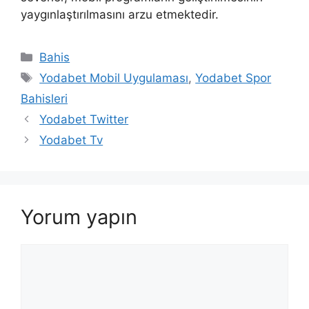
yaygınlaştırılmasını arzu etmektedir.
Kategoriler
Bahis
Etiketler
Yodabet Mobil Uygulaması
,
Yodabet Spor
Bahisleri
Yodabet Twitter
Yodabet Tv
Yorum yapın
Yorum