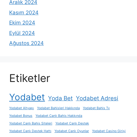
Aralık 2024
Kasım 2024
Ekim 2024
Eylül 2024
Ağustos 2024
Etiketler
Yodabet
Yoda Bet
Yodabet Adresi
Yodabet Altyapı
Yodabet Bahisleri Hakkında
Yodabet Bahis Tv
Yodabet Bonus
Yodabet Canlı Bahis Hakkında
Yodabet Canlı Bahis Siteleri
Yodabet Canlı Destek
Yodabet Canlı Destek Hattı
Yodabet Canlı Oyunlar
Yodabet Casino Girişi