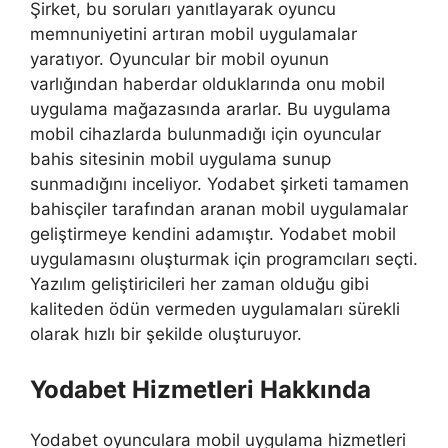
Şirket, bu soruları yanıtlayarak oyuncu
memnuniyetini artıran mobil uygulamalar
yaratıyor. Oyuncular bir mobil oyunun
varlığından haberdar olduklarında onu mobil
uygulama mağazasında ararlar. Bu uygulama
mobil cihazlarda bulunmadığı için oyuncular
bahis sitesinin mobil uygulama sunup
sunmadığını inceliyor. Yodabet şirketi tamamen
bahisçiler tarafından aranan mobil uygulamalar
geliştirmeye kendini adamıştır. Yodabet mobil
uygulamasını oluşturmak için programcıları seçti.
Yazılım geliştiricileri her zaman olduğu gibi
kaliteden ödün vermeden uygulamaları sürekli
olarak hızlı bir şekilde oluşturuyor.
Yodabet Hizmetleri Hakkında
Yodabet oyunculara mobil uygulama hizmetleri