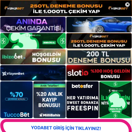
×
YODABET GİRİŞ İÇİN TIKLAYINIZ!