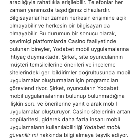
aracılığıyla rahatlıkla erişilebilir. Telefonlar her
zaman yanımızda taşıdığımız cihazlardır.
Bilgisayarlar her zaman herkesin erişimine açık
olmayabilir ve herkesin bir bilgisayarı da
olmayabilir. Bu durumun bir sonucu olarak,
çevrimiçi platformlarda Casino faaliyetinde
bulunan bireyler, Yodabet mobil uygulamalarına
ihtiyaç duymaktadır. Şirket, site oyuncularının
müşteri temsilcilerine önerileri ve inceleme
sitelerindeki geri bildirimler doğrultusunda mobil
uygulamalar oluşturmaları için programcıları
görevlendiriyor. Şirket, oyuncuların Yodabet
mobil uygulamalarının bulunup bulunmadığına
ilişkin soru ve önerilerine yanıt olarak mobil
uygulamalar oluşturuyor. Casino sitelerinin artan
popülaritesi, giderek daha fazla insanı mobil
uygulamaların kullanılabilirliği
Yodabet mobil
güvenilir mi
hakkında bilgi almaya teşvik ediyor.